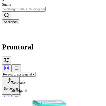
0
Suche
Schließen
Prontoral
Relevanz
:
Sortierung
absteigend