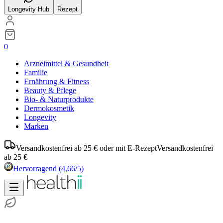
Longevity Hub
Rezept
0
Arzneimittel & Gesundheit
Familie
Ernährung & Fitness
Beauty & Pflege
Bio- & Naturprodukte
Dermokosmetik
Longevity
Marken
Versandkostenfrei ab 25 € oder mit E-Rezept
Versandkostenfrei
ab 25 €
Hervorragend
(4,66/5)