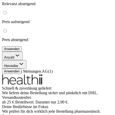
Relevanz
absteigend
Preis
aufsteigend
Preis
absteigend
Anwenden
Anzahl
250 ml
(
1
)
Hersteller
B. Braun Melsungen AG
(
1
)
Anwenden
Schnell & zuverlässig geliefert
Wir liefern deine Bestellung sicher und
pünktlich
mit
DHL
.
Versandkostenfrei
ab
25
€
Bestellwert. Darunter nur
2,90
€
.
Deine Bedürfnisse im Fokus
Wir prüfen für dich wirklich
jede
Bestellung pharmazeutisch.