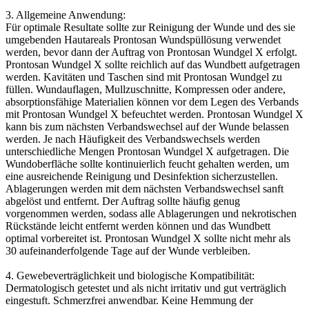
3. Allgemeine Anwendung:
Für optimale Resultate sollte zur Reinigung der Wunde und des sie
umgebenden Hautareals Prontosan Wundspüllösung verwendet
werden, bevor dann der Auftrag von Prontosan Wundgel X erfolgt.
Prontosan Wundgel X sollte reichlich auf das Wundbett aufgetragen
werden. Kavitäten und Taschen sind mit Prontosan Wundgel zu
füllen. Wundauflagen, Mullzuschnitte, Kompressen oder andere,
absorptionsfähige Materialien können vor dem Legen des Verbands
mit Prontosan Wundgel X befeuchtet werden. Prontosan Wundgel X
kann bis zum nächsten Verbandswechsel auf der Wunde belassen
werden. Je nach Häufigkeit des Verbandswechsels werden
unterschiedliche Mengen Prontosan Wundgel X aufgetragen. Die
Wundoberfläche sollte kontinuierlich feucht gehalten werden, um
eine ausreichende Reinigung und Desinfektion sicherzustellen.
Ablagerungen werden mit dem nächsten Verbandswechsel sanft
abgelöst und entfernt. Der Auftrag sollte häufig genug
vorgenommen werden, sodass alle Ablagerungen und nekrotischen
Rückstände leicht entfernt werden können und das Wundbett
optimal vorbereitet ist. Prontosan Wundgel X sollte nicht mehr als
30 aufeinanderfolgende Tage auf der Wunde verbleiben.
4. Gewebeverträglichkeit und biologische Kompatibilität:
Dermatologisch getestet und als nicht irritativ und gut verträglich
eingestuft. Schmerzfrei anwendbar. Keine Hemmung der