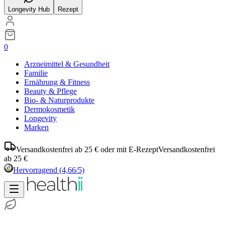
Longevity Hub
Rezept
0
Arzneimittel & Gesundheit
Familie
Ernährung & Fitness
Beauty & Pflege
Bio- & Naturprodukte
Dermokosmetik
Longevity
Marken
Versandkostenfrei ab 25 € oder mit E-Rezept
Versandkostenfrei
ab 25 €
Hervorragend
(4,66/5)