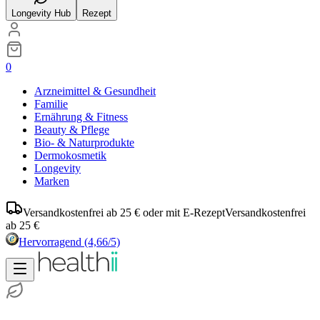
Longevity Hub
Rezept
0
Arzneimittel & Gesundheit
Familie
Ernährung & Fitness
Beauty & Pflege
Bio- & Naturprodukte
Dermokosmetik
Longevity
Marken
Versandkostenfrei ab 25 € oder mit E-Rezept
Versandkostenfrei
ab 25 €
Hervorragend
(4,66/5)