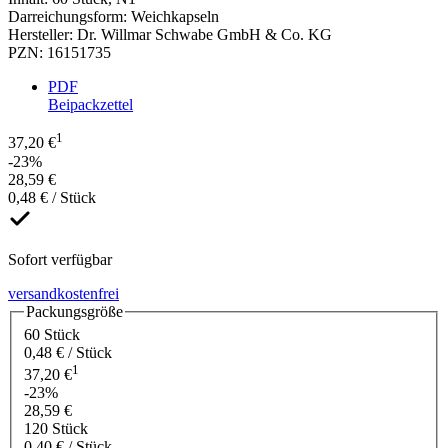
Darreichungsform
:
Weichkapseln
Hersteller
:
Dr. Willmar Schwabe GmbH & Co. KG
PZN
:
16151735
PDF
Beipackzettel
1
37,20 €
-23%
28,59 €
0,48 € / Stück
Sofort verfügbar
versandkostenfrei
Packungsgröße
60 Stück
0,48 € / Stück
1
37,20 €
-23%
28,59 €
120 Stück
0,40 € / Stück