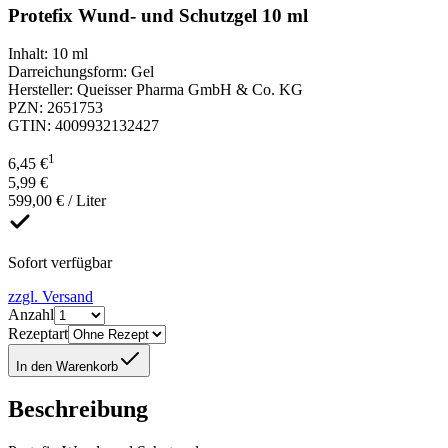
Protefix Wund- und Schutzgel 10 ml
Inhalt
:
10 ml
Darreichungsform
:
Gel
Hersteller
:
Queisser Pharma GmbH & Co. KG
PZN
:
2651753
GTIN
:
4009932132427
1
6,45 €
5,99 €
599,00 € / Liter
Sofort verfügbar
zzgl. Versand
Anzahl
Rezeptart
In den Warenkorb
Beschreibung