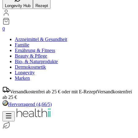
Longevity Hub
Rezept
0
Arzneimittel & Gesundheit
Familie
Ernährung & Fitness
Beauty & Pflege
Bio- & Naturprodukte
Dermokosmetik
Longevity
Marken
Versandkostenfrei ab 25 € oder mit E-Rezept
Versandkostenfrei
ab 25 €
Hervorragend
(4,66/5)