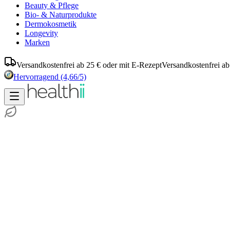
Beauty & Pflege
Bio- & Naturprodukte
Dermokosmetik
Longevity
Marken
Versandkostenfrei ab 25 € oder mit E-Rezept
Versandkostenfrei ab
Hervorragend
(4,66/5)