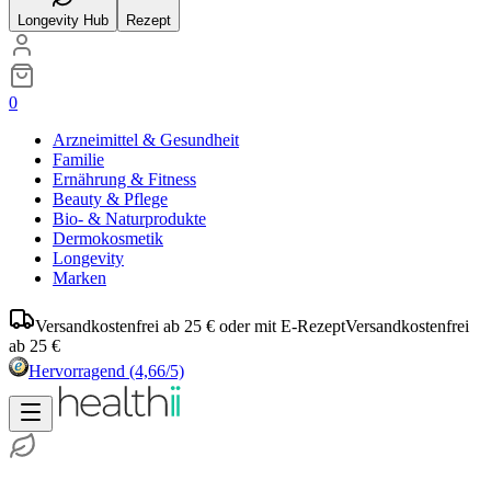
Longevity Hub
Rezept
0
Arzneimittel & Gesundheit
Familie
Ernährung & Fitness
Beauty & Pflege
Bio- & Naturprodukte
Dermokosmetik
Longevity
Marken
Versandkostenfrei ab 25 € oder mit E-Rezept
Versandkostenfrei
ab 25 €
Hervorragend
(4,66/5)