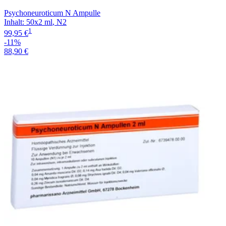
Psychoneuroticum N Ampulle
Inhalt
:
50x2 ml
,
N2
1
99,95 €
-11%
88,90 €