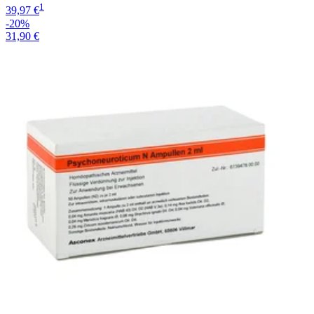
1
39,97 €
-20%
31,90 €