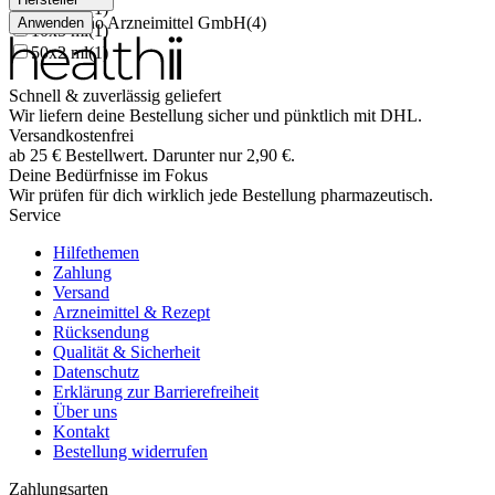
10x2 ml
(
1
)
medphano Arzneimittel GmbH
(
4
)
Anwenden
10x5 ml
(
1
)
50x2 ml
(
1
)
Schnell & zuverlässig geliefert
Wir liefern deine Bestellung sicher und
pünktlich
mit
DHL
.
Versandkostenfrei
ab
25
€
Bestellwert. Darunter nur
2,90
€
.
Deine Bedürfnisse im Fokus
Wir prüfen für dich wirklich
jede
Bestellung pharmazeutisch.
Service
Hilfethemen
Zahlung
Versand
Arzneimittel & Rezept
Rücksendung
Qualität & Sicherheit
Datenschutz
Erklärung zur Barrierefreiheit
Über uns
Kontakt
Bestellung widerrufen
Zahlungsarten