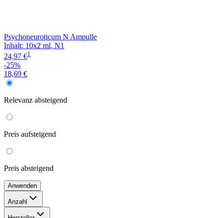
Psychoneuroticum N Ampulle
Inhalt
:
10x2 ml
,
N1
1
24,97 €
-25%
18,69 €
Relevanz
absteigend
Preis
aufsteigend
Preis
absteigend
Anwenden
Anzahl
50x5 ml
(
1
)
Hersteller