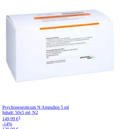
Filterung
Psychoneuroticum N Ampullen 5 ml
Inhalt
:
50x5 ml
,
N2
1
149,99 €
-14%