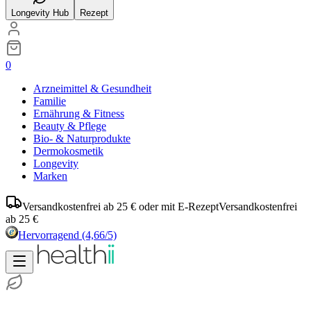
Longevity Hub
Rezept
0
Arzneimittel & Gesundheit
Familie
Ernährung & Fitness
Beauty & Pflege
Bio- & Naturprodukte
Dermokosmetik
Longevity
Marken
Versandkostenfrei ab 25 € oder mit E-Rezept
Versandkostenfrei
ab 25 €
Hervorragend
(4,66/5)