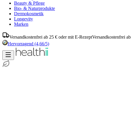
Beauty & Pflege
Bio- & Naturprodukte
Dermokosmetik
Longevity
Marken
Versandkostenfrei ab 25 € oder mit E-Rezept
Versandkostenfrei ab
Hervorragend
(4,66/5)