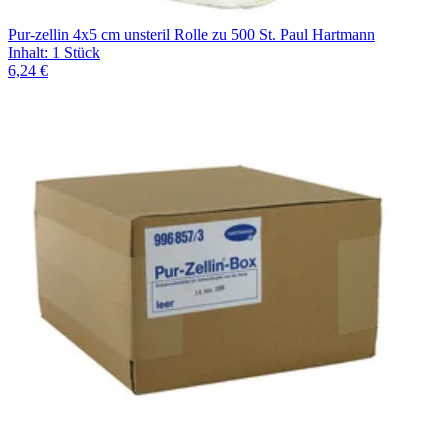
Pur-zellin 4x5 cm unsteril Rolle zu 500 St. Paul Hartmann
Inhalt
:
1 Stück
6,24 €