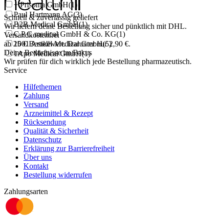
+ Prisoma GmbH
(
1
)
Paul Hartmann AG
(
3
)
Schnell & zuverlässig geliefert
B2B Medical GmbH
(
1
)
Wir liefern deine Bestellung sicher und
pünktlich
mit
DHL
.
C P C medical GmbH & Co. KG
(
1
)
Versandkostenfrei
ab
25
1001 Artikel Medical GmbH
€
Bestellwert. Darunter nur
(
5
)
2,90
€
.
Deine Bedürfnisse im Fokus
1Apo Medical GmbH
(
1
)
Wir prüfen für dich wirklich
jede
Bestellung pharmazeutisch.
Service
Hilfethemen
Zahlung
Versand
Arzneimittel & Rezept
Rücksendung
Qualität & Sicherheit
Datenschutz
Erklärung zur Barrierefreiheit
Über uns
Kontakt
Bestellung widerrufen
Zahlungsarten