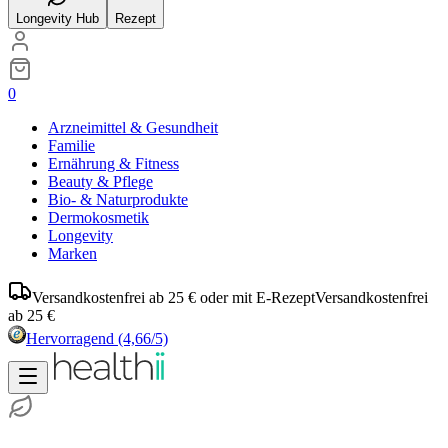
Longevity Hub
Rezept
0
Arzneimittel & Gesundheit
Familie
Ernährung & Fitness
Beauty & Pflege
Bio- & Naturprodukte
Dermokosmetik
Longevity
Marken
Versandkostenfrei ab 25 € oder mit E-Rezept
Versandkostenfrei
ab 25 €
Hervorragend
(4,66/5)