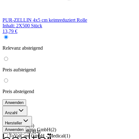
PUR-ZELLIN 4x5 cm keimreduziert Rolle
Inhalt
:
2X500 Stück
13,79 €
Relevanz
absteigend
Preis
aufsteigend
Preis
absteigend
Anwenden
Anzahl
1 Stück
(
6
)
Hersteller
500 Stück
(
5
)
ToRa Pharma GmbH
(
2
)
Anwenden
2X500 Stück
(
4
)
ToValCare GmbH - Medical
(
1
)