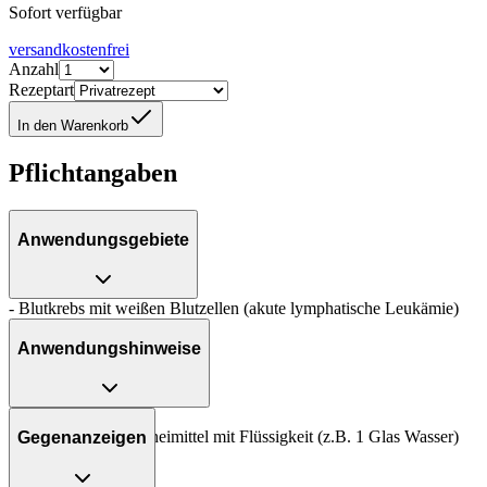
Sofort verfügbar
versandkostenfrei
Anzahl
Rezeptart
In den Warenkorb
Pflichtangaben
Anwendungsgebiete
- Blutkrebs mit weißen Blutzellen (akute lymphatische Leukämie)
Anwendungshinweise
Art der Anwendung?
Nehmen Sie das Arzneimittel mit Flüssigkeit (z.B. 1 Glas Wasser)
Gegenanzeigen
ein.