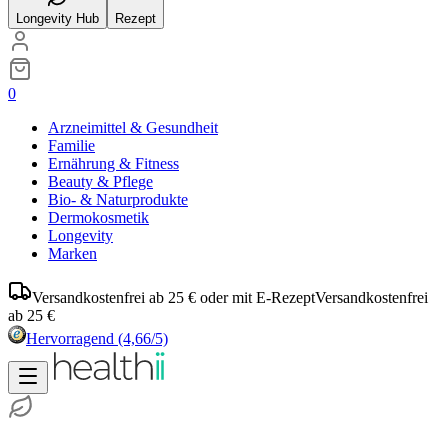
Longevity Hub
Rezept
0
Arzneimittel & Gesundheit
Familie
Ernährung & Fitness
Beauty & Pflege
Bio- & Naturprodukte
Dermokosmetik
Longevity
Marken
Versandkostenfrei ab 25 € oder mit E-Rezept
Versandkostenfrei
ab 25 €
Hervorragend
(4,66/5)