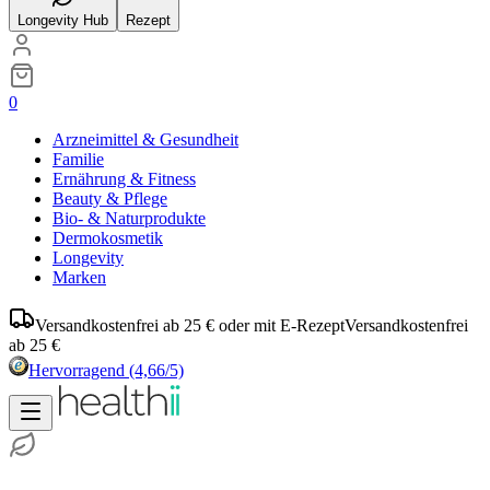
Longevity Hub
Rezept
0
Arzneimittel & Gesundheit
Familie
Ernährung & Fitness
Beauty & Pflege
Bio- & Naturprodukte
Dermokosmetik
Longevity
Marken
Versandkostenfrei ab 25 € oder mit E-Rezept
Versandkostenfrei
ab 25 €
Hervorragend
(4,66/5)