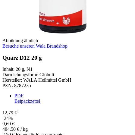
Abbildung ähnlich
Besuche unseren Wala Brandshop
Quarz D12 20 g
Inhalt
:
20 g
,
N1
Darreichungsform
:
Globuli
Hersteller
:
WALA Heilmittel GmbH
PZN
:
8787235
PDF
Beipackzettel
1
12,79 €
-24%
9,69 €
484,50 € / kg
2,50 € Bonus für Kassenrezepte