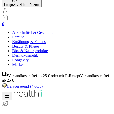
Longevity Hub
Rezept
0
Arzneimittel & Gesundheit
Familie
Ernährung & Fitness
Beauty & Pflege
Bio- & Naturprodukte
Dermokosmetik
Longevity
Marken
Versandkostenfrei ab 25 € oder mit E-Rezept
Versandkostenfrei
ab 25 €
Hervorragend
(4,66/5)