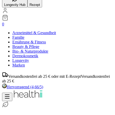
Longevity Hub
Rezept
0
Arzneimittel & Gesundheit
Familie
Ernährung & Fitness
Beauty & Pflege
Bio- & Naturprodukte
Dermokosmetik
Longevity
Marken
Versandkostenfrei ab 25 € oder mit E-Rezept
Versandkostenfrei
ab 25 €
Hervorragend
(4,66/5)