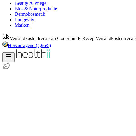
Beauty & Pflege
Bio- & Naturprodukte
Dermokosmetik
Longevity
Marken
Versandkostenfrei ab 25 € oder mit E-Rezept
Versandkostenfrei ab
Hervorragend
(4,66/5)