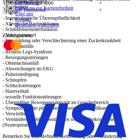
- Wassereinlagerungen
Datenschutz
Hilfsstoff Macrogol 4000
+
- Reizbarkeit
Erklärung zur Barrierefreiheit
Hilfsstoff Titandioxid
+
- Fieber
Über uns
- Immunologische Überempfindlichkeit
Kontakt
- Allergische Hautreaktionen
Bestellung widerrufen
- Schilddrüsenunterfunktion
- Natriummangel
Zahlungsarten
- Entwicklung oder Verschlechterung einer Zuckerkrankheit
- Krampfanfälle
- Restless Legs-Syndrom
- Bewegungsstörungen
- Ohnmachtsanfall
- Abweichungen im EKG
- Pulserniedrigung
- Schnupfen
- Schluckstörungen
- Harnverhalt
- sexuelle Funktionsstörungen
- Übermäßige Bewegungsaktivität im Gesichtsbereich
- Symptome beim plötzlichen Absetzen des Medikamentes
- Verwirrtheit
- Verminderte Zahl an bestimmten weißen Blutkörperchen
(Neutropenie)
Bemerken Sie eine Befindlichkeitsstörung oder Veränderung