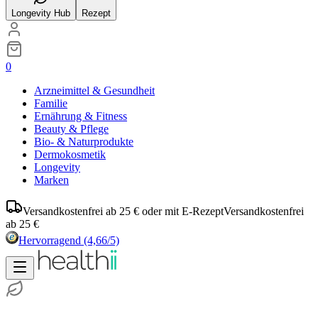
Longevity Hub
Rezept
0
Arzneimittel & Gesundheit
Familie
Ernährung & Fitness
Beauty & Pflege
Bio- & Naturprodukte
Dermokosmetik
Longevity
Marken
Versandkostenfrei ab 25 € oder mit E-Rezept
Versandkostenfrei
ab 25 €
Hervorragend
(4,66/5)