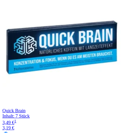
Filterung
Quick Brain
Inhalt
:
7 Stück
1
3,49 €
3,19 €