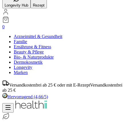
Longevity Hub
Rezept
0
Arzneimittel & Gesundheit
Familie
Ernährung & Fitness
Beauty & Pflege
Bio- & Naturprodukte
Dermokosmetik
Longevity
Marken
Versandkostenfrei ab 25 € oder mit E-Rezept
Versandkostenfrei
ab 25 €
Hervorragend
(4,66/5)