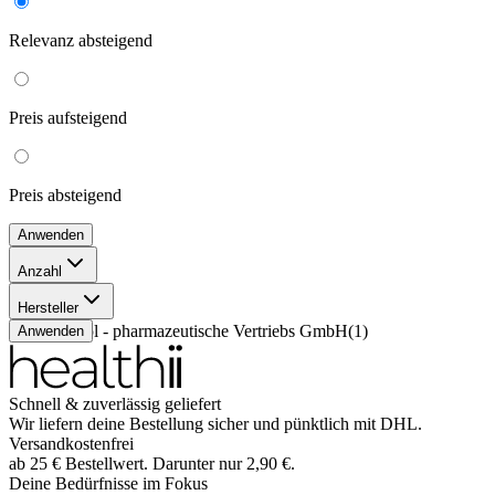
Relevanz
absteigend
Preis
aufsteigend
Preis
absteigend
Anwenden
Anzahl
7 Stück
(
1
)
Hersteller
Orthomol - pharmazeutische Vertriebs GmbH
(
1
)
Anwenden
Schnell & zuverlässig geliefert
Wir liefern deine Bestellung sicher und
pünktlich
mit
DHL
.
Versandkostenfrei
ab
25
€
Bestellwert. Darunter nur
2,90
€
.
Deine Bedürfnisse im Fokus