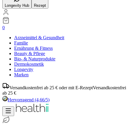
Longevity Hub
Rezept
0
Arzneimittel & Gesundheit
Familie
Ernährung & Fitness
Beauty & Pflege
Bio- & Naturprodukte
Dermokosmetik
Longevity
Marken
Versandkostenfrei ab 25 € oder mit E-Rezept
Versandkostenfrei
ab 25 €
Hervorragend
(4,66/5)