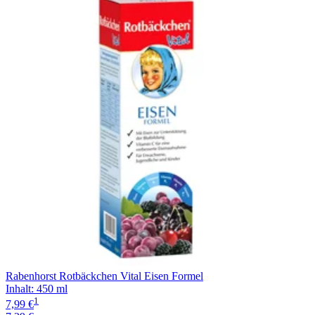
Filterung
Rabenhorst Rotbäckchen Vital Eisen Formel
Inhalt
:
450 ml
1
7,99 €