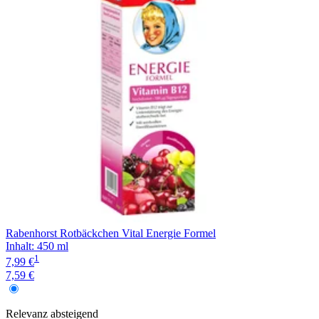
Rabenhorst Rotbäckchen Vital Energie Formel
Inhalt
:
450 ml
1
7,99 €
7,59 €
Relevanz
absteigend