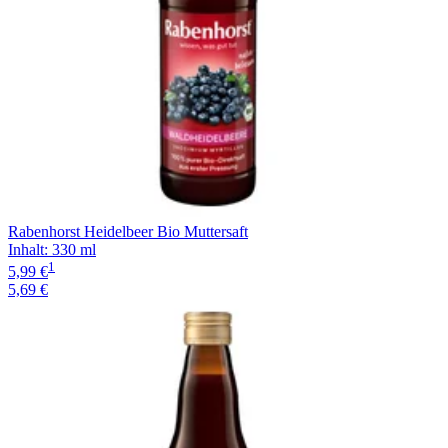
Rabenhorst Heidelbeer Bio Muttersaft
Inhalt
:
330 ml
1
5,99 €
5,69 €