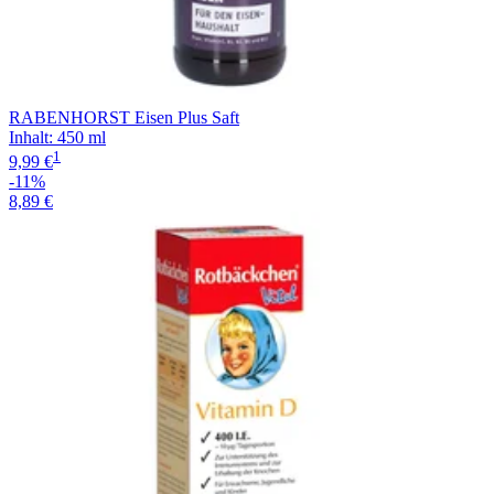
RABENHORST Eisen Plus Saft
Inhalt
:
450 ml
1
9,99 €
-11%
8,89 €