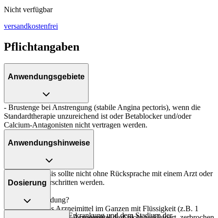
Nicht verfügbar
versandkostenfrei
Pflichtangaben
Anwendungsgebiete
- Brustenge bei Anstrengung (stabile Angina pectoris), wenn die
Standardtherapie unzureichend ist oder Betablocker und/oder
Calcium-Antagonisten nicht vertragen werden.
Anwendungshinweise
Die Gesamtdosis sollte nicht ohne Rücksprache mit einem Arzt oder
Apotheker überschritten werden.
Dosierung
Art der Anwendung?
Nehmen Sie das Arzneimittel im Ganzen mit Flüssigkeit (z.B. 1
Abhängig von Ihrer Erkrankung und dem Stadium der
Glas Wasser) ein. Das Arzneimittel darf nicht zerkleinert, zerbrochen