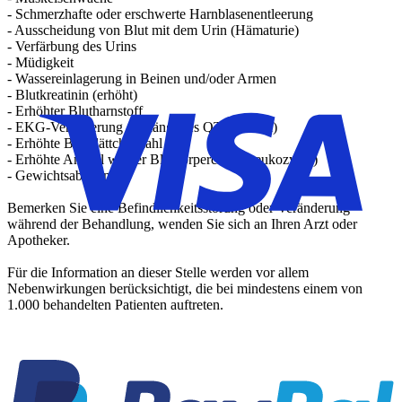
- Schmerzhafte oder erschwerte Harnblasenentleerung
- Ausscheidung von Blut mit dem Urin (Hämaturie)
- Verfärbung des Urins
- Müdigkeit
- Wassereinlagerung in Beinen und/oder Armen
- Blutkreatinin (erhöht)
- Erhöhter Blutharnstoff
- EKG-Veränderung (verlängertes QT-Intervall)
- Erhöhte Blutplättchenzahl
- Erhöhte Anzahl weißer Blutkörperchen (Leukozyten)
- Gewichtsabnahme
Bemerken Sie eine Befindlichkeitsstörung oder Veränderung
während der Behandlung, wenden Sie sich an Ihren Arzt oder
Apotheker.
Für die Information an dieser Stelle werden vor allem
Nebenwirkungen berücksichtigt, die bei mindestens einem von
1.000 behandelten Patienten auftreten.