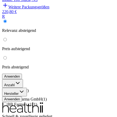
Weitere Packungsgrößen
220,80 €
R
Relevanz
absteigend
Preis
aufsteigend
Preis
absteigend
Anwenden
Anzahl
100 Stück
(
2
)
Hersteller
TAD Pharma GmbH
(
1
)
Anwenden
BB Farma s.r.l.
(
1
)
Schnell & zuverlässig geliefert