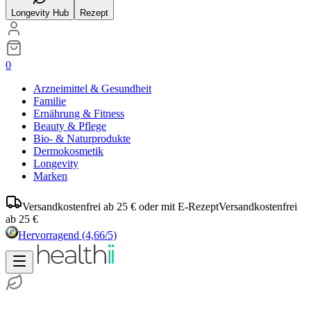
Longevity Hub
Rezept
0
Arzneimittel & Gesundheit
Familie
Ernährung & Fitness
Beauty & Pflege
Bio- & Naturprodukte
Dermokosmetik
Longevity
Marken
Versandkostenfrei ab 25 € oder mit E-Rezept
Versandkostenfrei
ab 25 €
Hervorragend
(4,66/5)