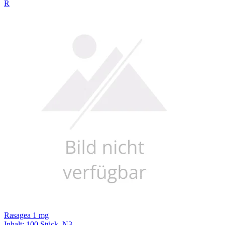
R
Rasagea 1 mg
Inhalt
:
100 Stück
,
N3