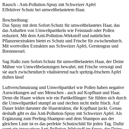
Rausch - Anti-Pollution-Spray mit Schweizer Apfel
Effektiver Schutz bei umweltbelastetem Haar.
Beschreibung:
Das Spray mit dem Sofort-Schutz für umweltbelastetes Haar, das
das Anhaften von Umweltpartikeln wie Feinstaub oder Pollen
reduziert. Mit dem Anti-Pollution-Wirkstoff und natürlichen
Pflanzenextrakten bietet es Schutz und Frische für zwischendurch.
Mit wertvollen Extrakten aus Schweizer Apfel, Gerstengras und
Brennnessel.
Sag Hallo zum Sofort-Schutz für umweltbelastetes Haar, der Deine
Mähne vor Umweltbelastungen bewahrt, mit Frische versorgt und
sie auch zwischendurch vitalisierend nach spritzig-frischem Apfel
duften lässt!
Luftverschmutzung und Umweltpartikel wie Pollen haben negative
Auswirkungen auf uns Menschen - auch auf Kopfhaut und Haar.
Denn die Haare wirken wie ein Partikelfänger: Sie fühlen sich durch
die Umweltpartikel stumpf an und riechen nicht mehr frisch. Auf
Dauer leidet darunter die Haarstruktur, die Kopfhaut juckt. Genau
deshalb gibt es das Anti-Pollution-Spray mit Schweizer Apfel. Als
Ergänzung zum Peeling-Shampoo und dem Shampoo aus der
gleichen Linie ist es das perfekte Schutzschild für jeden Tag. Dafür
sorgt ein innovativer Anti-Pollution-Wirkstoff im Spray, der Deine