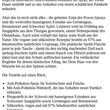
Haare umhüllt und so das Anhaften von neuen schädlichen Partikeln
reduziert.
Aber das ist noch nicht alles - die geheime Zutat des Power-Sprays
sind die wertvollen hauseigenen Extrakte aus Gerstengras,
Brennnessel und Schweizer Apfel. Letzterer wird im Frühling aus
Jungäpfeln aus dem Thurgau gewonnen, einem Nebenprodukt des
Obstanbaus. Auch sonst schöpft das Spray seine Kraft aus der
Natur: Die vegane und silikonfreie Rezeptur besteht zu 97% aus
Inhaltsstoffen natürlichen Ursprungs. Die praktische Sprüh-Flasche
passt in jede Tasche - damit du den süchtig machenden Duft nach
spritzig-frischem Apfel und einem Hauch von Pfirsich jederzeit mit
dabei hast und den Schutz auffrischen kannst. Ein verlässlicher
Begleiter für deinen hektischen Alltag, der Dein Haar von den
Wurzeln bis zu den Spitzen schützt.
Die Vorteile auf einen Blick:
Anti-Pollution-Spray für Sofortschutz und Frische.
Mit Anti-Pollution-Wirkstoff, der das Anhaften neuer Partikel
reduziert.
Hergestellt in der Schweiz mit hauseigenen Extrakten aus
Schweizer Jungäpfeln sowie Gerstengras und Brennnessel.
Silikonfrei, vegan und mit 97% Inhaltsstoffen natürlichen
Ursprungs.