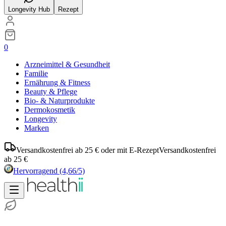
Longevity Hub
Rezept
0
Arzneimittel & Gesundheit
Familie
Ernährung & Fitness
Beauty & Pflege
Bio- & Naturprodukte
Dermokosmetik
Longevity
Marken
Versandkostenfrei ab 25 € oder mit E-Rezept
Versandkostenfrei
ab 25 €
Hervorragend
(4,66/5)