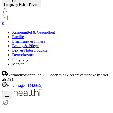
Longevity Hub
Rezept
0
Arzneimittel & Gesundheit
Familie
Ernährung & Fitness
Beauty & Pflege
Bio- & Naturprodukte
Dermokosmetik
Longevity
Marken
Versandkostenfrei ab 25 € oder mit E-Rezept
Versandkostenfrei
ab 25 €
Hervorragend
(4,66/5)