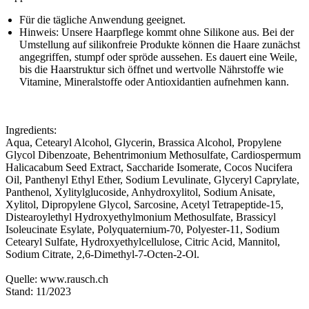
Für die tägliche Anwendung geeignet.
Hinweis: Unsere Haarpflege kommt ohne Silikone aus. Bei der
Umstellung auf silikonfreie Produkte können die Haare zunächst
angegriffen, stumpf oder spröde aussehen. Es dauert eine Weile,
bis die Haarstruktur sich öffnet und wertvolle Nährstoffe wie
Vitamine, Mineralstoffe oder Antioxidantien aufnehmen kann.
Ingredients:
Aqua, Cetearyl Alcohol, Glycerin, Brassica Alcohol, Propylene
Glycol Dibenzoate, Behentrimonium Methosulfate, Cardiospermum
Halicacabum Seed Extract, Saccharide Isomerate, Cocos Nucifera
Oil, Panthenyl Ethyl Ether, Sodium Levulinate, Glyceryl Caprylate,
Panthenol, Xylitylglucoside, Anhydroxylitol, Sodium Anisate,
Xylitol, Dipropylene Glycol, Sarcosine, Acetyl Tetrapeptide-15,
Distearoylethyl Hydroxyethylmonium Methosulfate, Brassicyl
Isoleucinate Esylate, Polyquaternium-70, Polyester-11, Sodium
Cetearyl Sulfate, Hydroxyethylcellulose, Citric Acid, Mannitol,
Sodium Citrate, 2,6-Dimethyl-7-Octen-2-Ol.
Quelle: www.rausch.ch
Stand: 11/2023