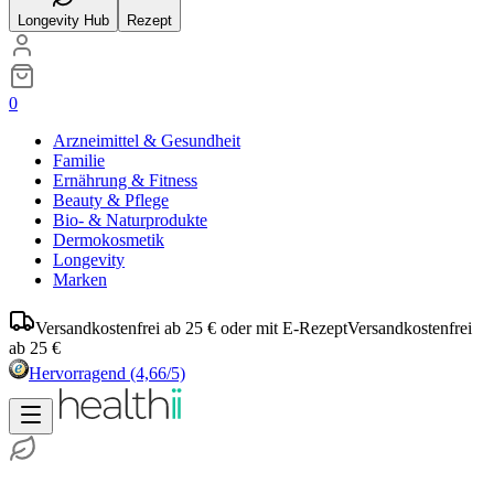
Longevity Hub
Rezept
0
Arzneimittel & Gesundheit
Familie
Ernährung & Fitness
Beauty & Pflege
Bio- & Naturprodukte
Dermokosmetik
Longevity
Marken
Versandkostenfrei ab 25 € oder mit E-Rezept
Versandkostenfrei
ab 25 €
Hervorragend
(4,66/5)