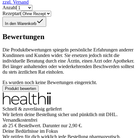
zzgl. Versand
Anzahl
Rezeptart
In den Warenkorb
Bewertungen
Die Produktbewertungen spiegeln persönliche Erfahrungen anderer
Kundinnen und Kunden wider. Sie ersetzen jedoch nicht die
individuelle Beratung durch eine Ärztin, einen Arzt oder Apotheker.
Bei länger anhaltenden oder wiederkehrenden Beschwerden solltest
du stets ärztlichen Rat einholen.
Es wurden noch keine Bewertungen eingereicht.
Produkt bewerten
Schnell & zuverlässig geliefert
Wir liefern deine Bestellung sicher und
pünktlich
mit
DHL
.
Versandkostenfrei
ab
25
€
Bestellwert. Darunter nur
2,90
€
.
Deine Bedürfnisse im Fokus
Wir prüfen für dich wirklich
jede
Bestellung pharmazeutisch.