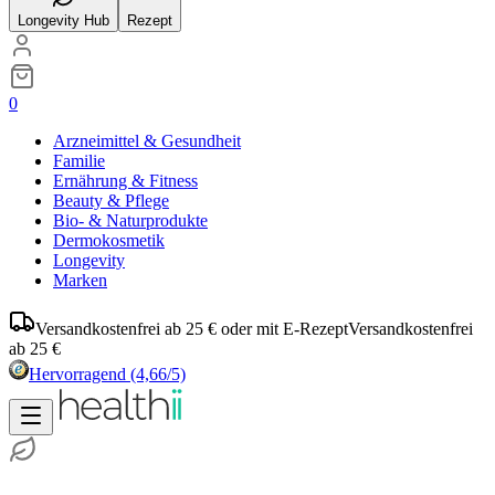
Longevity Hub
Rezept
0
Arzneimittel & Gesundheit
Familie
Ernährung & Fitness
Beauty & Pflege
Bio- & Naturprodukte
Dermokosmetik
Longevity
Marken
Versandkostenfrei ab 25 € oder mit E-Rezept
Versandkostenfrei
ab 25 €
Hervorragend
(4,66/5)