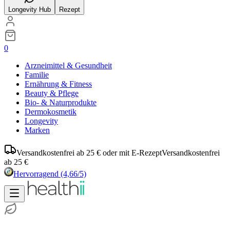
Longevity Hub
Rezept
0
Arzneimittel & Gesundheit
Familie
Ernährung & Fitness
Beauty & Pflege
Bio- & Naturprodukte
Dermokosmetik
Longevity
Marken
Versandkostenfrei ab 25 € oder mit E-Rezept
Versandkostenfrei
ab 25 €
Hervorragend
(4,66/5)