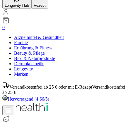
Longevity Hub
Rezept
0
Arzneimittel & Gesundheit
Familie
Ernährung & Fitness
Beauty & Pflege
Bio- & Naturprodukte
Dermokosmetik
Longevity
Marken
Versandkostenfrei ab 25 € oder mit E-Rezept
Versandkostenfrei
ab 25 €
Hervorragend
(4,66/5)