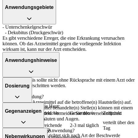
Anwendungsgebiete
- Unterschenkelgeschwür
- Dekubitus (Druckgeschwür)
Es gibt verschiedene Erreger, die eine Erkrankung verursachen
können. Ob das Arzneimittel gegen die vorliegende Infektion
wirksam ist, kann nur der Arzt entscheiden.
Anwendungshinweise
Die Gesamtdosis sollte nicht ohne Rücksprache mit einem Arzt oder
Apotheker überschritten werden.
Dosierung
Art der Anwendung?
Tragen Sie das Arzneimittel auf die betroffene(n) Hautstelle(n) auf.
Zum Auftragen auf die Haut:
Die mit dem Arzneimittel behandelte(n) Stelle(n) können mit einem
Gegenanzeigen
Personenkreis
Einzeldosis
Gesamtdosis
Zeitpunkt
Verband bedeckt werden. Vermeiden Sie den versehentlichen
Kontakt mit Schleimhäuten und Augen.
eine
verteilt über den
Erwachsene
ausreichende
2-3 mal täglich
Tag
Dauer der Anwendung?
Was spricht gegen eine Anwendung?
Menge
Die Anwendungsdauer richtet sich nach Art der Beschwerde
Nebenwirkungen
Zur Zubereitung eines Salbenverbandes: