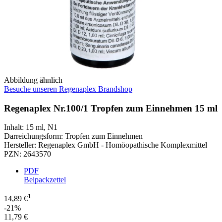
Abbildung ähnlich
Besuche unseren Regenaplex Brandshop
Regenaplex Nr.100/1 Tropfen zum Einnehmen 15 ml
Inhalt
:
15 ml
,
N1
Darreichungsform
:
Tropfen zum Einnehmen
Hersteller
:
Regenaplex GmbH - Homöopathische Komplexmittel
PZN
:
2643570
PDF
Beipackzettel
1
14,89 €
-21%
11,79 €