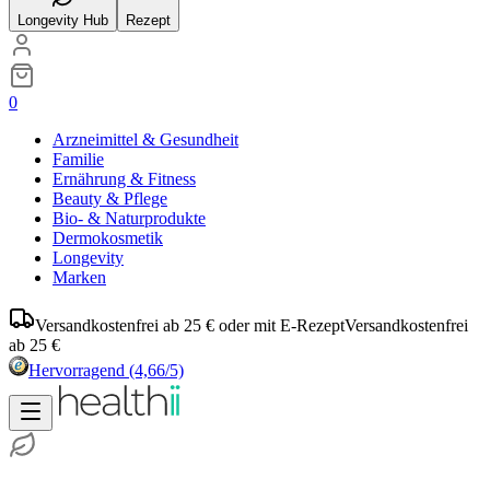
Longevity Hub
Rezept
0
Arzneimittel & Gesundheit
Familie
Ernährung & Fitness
Beauty & Pflege
Bio- & Naturprodukte
Dermokosmetik
Longevity
Marken
Versandkostenfrei ab 25 € oder mit E-Rezept
Versandkostenfrei
ab 25 €
Hervorragend
(4,66/5)