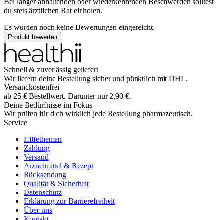
Bei länger anhaltenden oder wiederkehrenden Beschwerden solltest
du stets ärztlichen Rat einholen.
Es wurden noch keine Bewertungen eingereicht.
Produkt bewerten
Schnell & zuverlässig geliefert
Wir liefern deine Bestellung sicher und
pünktlich
mit
DHL
.
Versandkostenfrei
ab
25
€
Bestellwert. Darunter nur
2,90
€
.
Deine Bedürfnisse im Fokus
Wir prüfen für dich wirklich
jede
Bestellung pharmazeutisch.
Service
Hilfethemen
Zahlung
Versand
Arzneimittel & Rezept
Rücksendung
Qualität & Sicherheit
Datenschutz
Erklärung zur Barrierefreiheit
Über uns
Kontakt