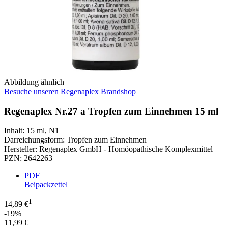
Abbildung ähnlich
Besuche unseren Regenaplex Brandshop
Regenaplex Nr.27 a Tropfen zum Einnehmen 15 ml
Inhalt
:
15 ml
,
N1
Darreichungsform
:
Tropfen zum Einnehmen
Hersteller
:
Regenaplex GmbH - Homöopathische Komplexmittel
PZN
:
2642263
PDF
Beipackzettel
1
14,89 €
-19%
11,99 €