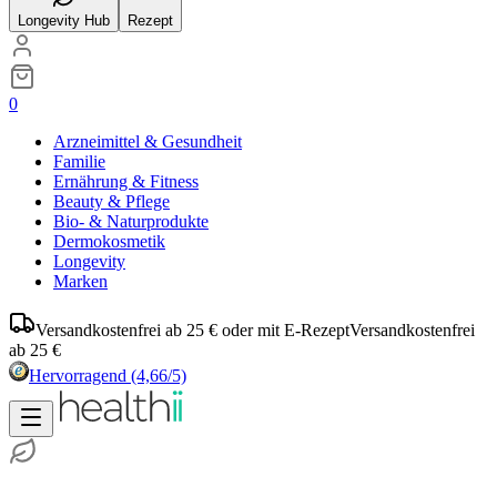
Longevity Hub
Rezept
0
Arzneimittel & Gesundheit
Familie
Ernährung & Fitness
Beauty & Pflege
Bio- & Naturprodukte
Dermokosmetik
Longevity
Marken
Versandkostenfrei ab 25 € oder mit E-Rezept
Versandkostenfrei
ab 25 €
Hervorragend
(4,66/5)