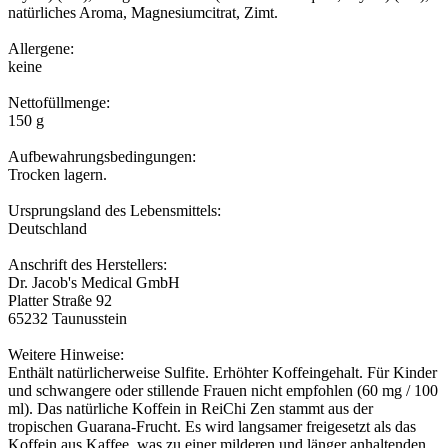
natürliches Aroma, Magnesiumcitrat, Zimt.
Allergene:
keine
Nettofüllmenge:
150 g
Aufbewahrungsbedingungen:
Trocken lagern.
Ursprungsland des Lebensmittels:
Deutschland
Anschrift des Herstellers:
Dr. Jacob's Medical GmbH
Platter Straße 92
65232 Taunusstein
Weitere Hinweise:
Enthält natürlicherweise Sulfite. Erhöhter Koffeingehalt. Für Kinder
und schwangere oder stillende Frauen nicht empfohlen (60 mg / 100
ml). Das natürliche Koffein in ReiChi Zen stammt aus der
tropischen Guarana-Frucht. Es wird langsamer freigesetzt als das
Koffein aus Kaffee, was zu einer milderen und länger anhaltenden