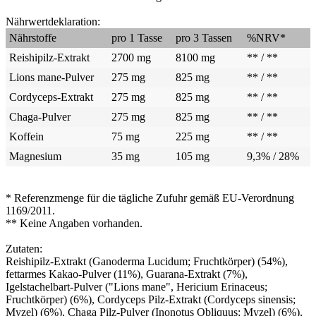
Nährwertdeklaration:
Nährstoffe
pro 1 Tasse
pro 3 Tassen
%NRV*
Reishipilz-Extrakt
2700 mg
8100 mg
** / **
Lions mane-Pulver
275 mg
825 mg
** / **
Cordyceps-Extrakt
275 mg
825 mg
** / **
Chaga-Pulver
275 mg
825 mg
** / **
Koffein
75 mg
225 mg
** / **
Magnesium
35 mg
105 mg
9,3% / 28%
* Referenzmenge für die tägliche Zufuhr gemäß EU-Verordnung
1169/2011.
** Keine Angaben vorhanden.
Zutaten:
Reishipilz-Extrakt (Ganoderma Lucidum; Fruchtkörper) (54%),
fettarmes Kakao-Pulver (11%), Guarana-Extrakt (7%),
Igelstachelbart-Pulver ("Lions mane", Hericium Erinaceus;
Fruchtkörper) (6%), Cordyceps Pilz-Extrakt (Cordyceps sinensis;
Myzel) (6%), Chaga Pilz-Pulver (Inonotus Obliquus; Myzel) (6%),