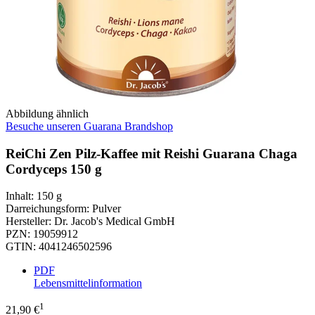
Abbildung ähnlich
Besuche unseren Guarana Brandshop
ReiChi Zen Pilz-Kaffee mit Reishi Guarana Chaga
Cordyceps 150 g
Inhalt
:
150 g
Darreichungsform
:
Pulver
Hersteller
:
Dr. Jacob's Medical GmbH
PZN
:
19059912
GTIN
:
4041246502596
PDF
Lebensmittelinformation
1
21,90 €