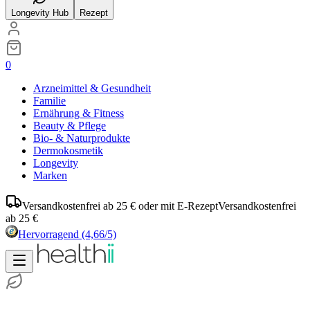
Longevity Hub
Rezept
0
Arzneimittel & Gesundheit
Familie
Ernährung & Fitness
Beauty & Pflege
Bio- & Naturprodukte
Dermokosmetik
Longevity
Marken
Versandkostenfrei ab 25 € oder mit E-Rezept
Versandkostenfrei
ab 25 €
Hervorragend
(4,66/5)