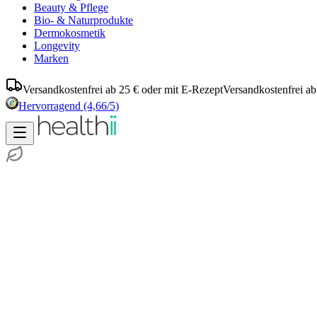
Beauty & Pflege
Bio- & Naturprodukte
Dermokosmetik
Longevity
Marken
Versandkostenfrei ab 25 € oder mit E-Rezept
Versandkostenfrei ab
Hervorragend
(4,66/5)