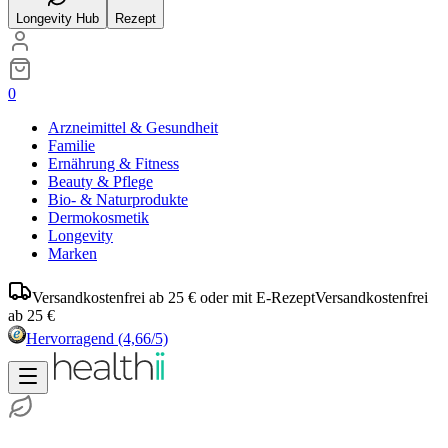
Longevity Hub
Rezept
0
Arzneimittel & Gesundheit
Familie
Ernährung & Fitness
Beauty & Pflege
Bio- & Naturprodukte
Dermokosmetik
Longevity
Marken
Versandkostenfrei ab 25 € oder mit E-Rezept
Versandkostenfrei
ab 25 €
Hervorragend
(4,66/5)