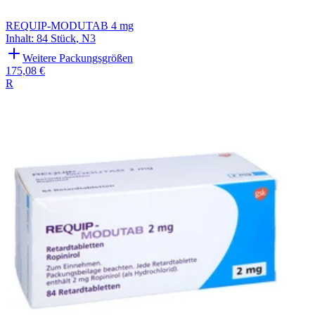
REQUIP-MODUTAB 4 mg
Inhalt
:
84 Stück
,
N3
Weitere Packungsgrößen
175,08 €
R