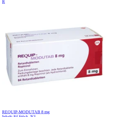
R
REQUIP-MODUTAB 8 mg
Inhalt
:
84 Stück
,
N3