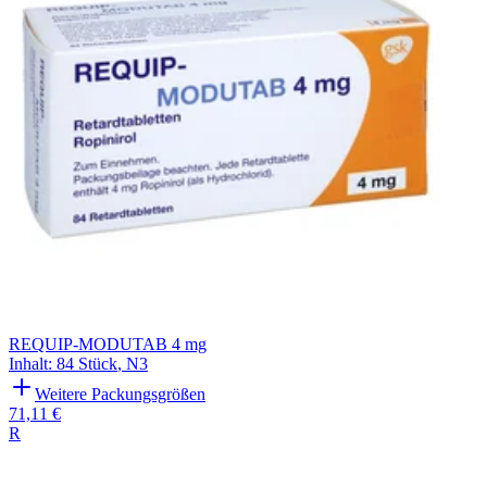
REQUIP-MODUTAB 4 mg
Inhalt
:
84 Stück
,
N3
Weitere Packungsgrößen
71,11 €
R