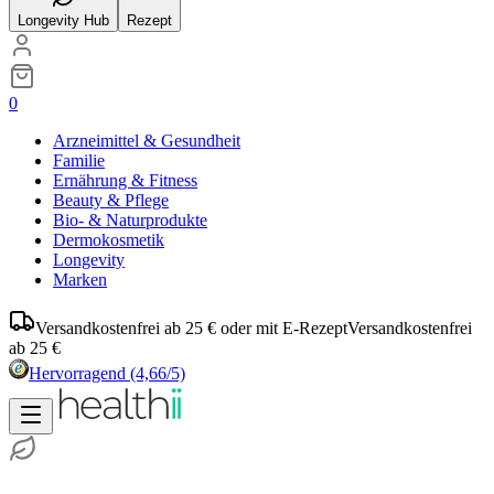
Longevity Hub
Rezept
0
Arzneimittel & Gesundheit
Familie
Ernährung & Fitness
Beauty & Pflege
Bio- & Naturprodukte
Dermokosmetik
Longevity
Marken
Versandkostenfrei ab 25 € oder mit E-Rezept
Versandkostenfrei
ab 25 €
Hervorragend
(4,66/5)