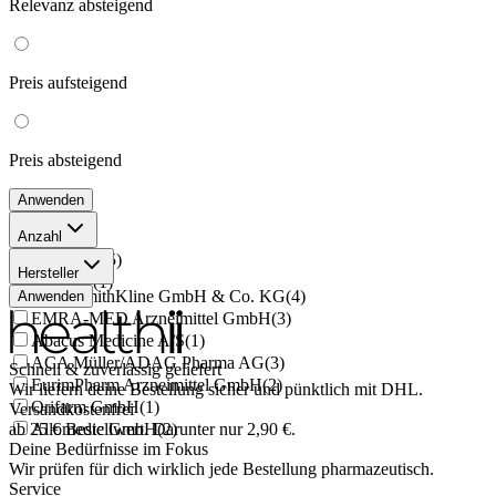
Relevanz
absteigend
Preis
aufsteigend
Preis
absteigend
Anwenden
Anzahl
84 Stück
(
15
)
Hersteller
28 Stück
(
1
)
GlaxoSmithKline GmbH & Co. KG
(
4
)
Anwenden
EMRA-MED Arzneimittel GmbH
(
3
)
Abacus Medicine A/S
(
1
)
ACA Müller/ADAG Pharma AG
(
3
)
Schnell & zuverlässig geliefert
EurimPharm Arzneimittel GmbH
(
2
)
Wir liefern deine Bestellung sicher und
pünktlich
mit
DHL
.
Orifarm GmbH
(
1
)
Versandkostenfrei
ab
25
Allomedic GmbH
€
Bestellwert. Darunter nur
(
2
)
2,90
€
.
Deine Bedürfnisse im Fokus
Wir prüfen für dich wirklich
jede
Bestellung pharmazeutisch.
Service