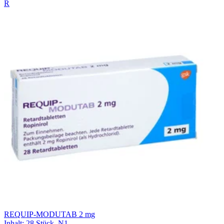
R
REQUIP-MODUTAB 2 mg
Inhalt
:
28 Stück
,
N1