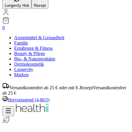
Longevity Hub
Rezept
0
Arzneimittel & Gesundheit
Familie
Ernährung & Fitness
Beauty & Pflege
Bio- & Naturprodukte
Dermokosmetik
Longevity
Marken
Versandkostenfrei ab 25 € oder mit E-Rezept
Versandkostenfrei
ab 25 €
Hervorragend
(4,66/5)