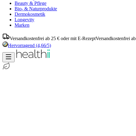
Beauty & Pflege
Bio- & Naturprodukte
Dermokosmetik
Longevity
Marken
Versandkostenfrei ab 25 € oder mit E-Rezept
Versandkostenfrei ab
Hervorragend
(4,66/5)