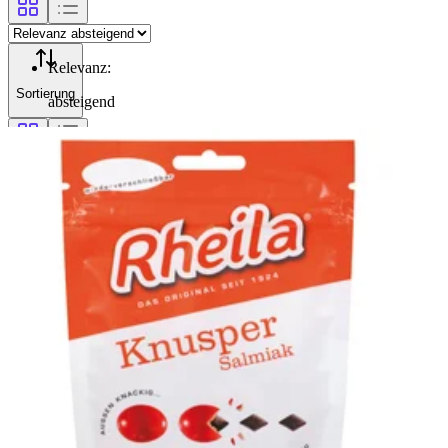
Relevanz
:
Sortierung
absteigend
Filterung