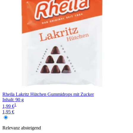
Rheila Lakritz Hütchen Gummidrops mit Zucker
Inhalt
:
90 g
1
1,99 €
1,95 €
Relevanz
absteigend