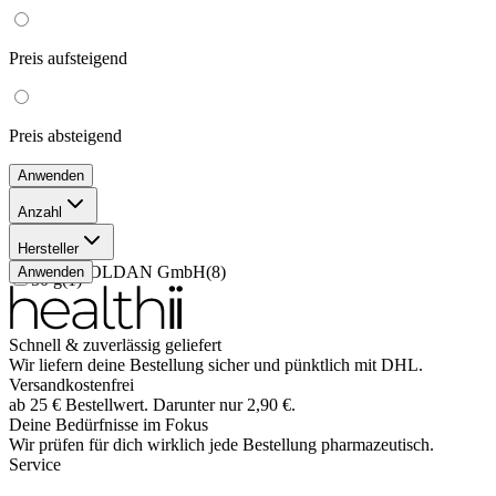
Preis
aufsteigend
Preis
absteigend
Anwenden
Anzahl
20 g
(
1
)
Hersteller
90 g
(
6
)
Dr. C. SOLDAN GmbH
(
8
)
Anwenden
50 g
(
1
)
Schnell & zuverlässig geliefert
Wir liefern deine Bestellung sicher und
pünktlich
mit
DHL
.
Versandkostenfrei
ab
25
€
Bestellwert. Darunter nur
2,90
€
.
Deine Bedürfnisse im Fokus
Wir prüfen für dich wirklich
jede
Bestellung pharmazeutisch.
Service