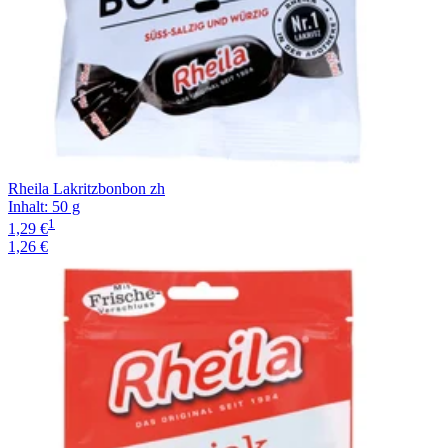
Rheila Lakritzbonbon zh
Inhalt
:
50 g
1
1,29 €
1,26 €