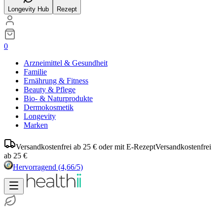
Longevity Hub
Rezept
0
Arzneimittel & Gesundheit
Familie
Ernährung & Fitness
Beauty & Pflege
Bio- & Naturprodukte
Dermokosmetik
Longevity
Marken
Versandkostenfrei ab 25 € oder mit E-Rezept
Versandkostenfrei
ab 25 €
Hervorragend
(4,66/5)