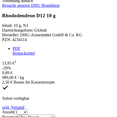
Abbildung ähnlich
Besuche unseren DHU Brandshop
Rhododendron D12 10 g
Inhalt
:
10 g
,
N1
Darreichungsform
:
Globuli
Hersteller
:
DHU-Arzneimittel GmbH & Co. KG
PZN
:
4234114
PDF
Beipackzettel
1
13,95 €
-29%
9,89 €
989,00 € / kg
2,50 € Bonus für Kassenrezepte
Sofort verfügbar
zzgl. Versand
Anzahl
Rezeptart