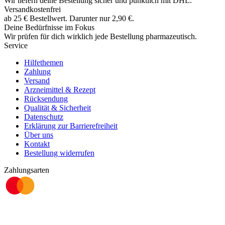
Wir liefern deine Bestellung sicher und
pünktlich
mit
DHL
.
Versandkostenfrei
ab
25
€
Bestellwert. Darunter nur
2,90
€
.
Deine Bedürfnisse im Fokus
Wir prüfen für dich wirklich
jede
Bestellung pharmazeutisch.
Service
Hilfethemen
Zahlung
Versand
Arzneimittel & Rezept
Rücksendung
Qualität & Sicherheit
Datenschutz
Erklärung zur Barrierefreiheit
Über uns
Kontakt
Bestellung widerrufen
Zahlungsarten