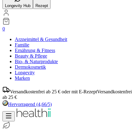
Longevity Hub
Rezept
0
Arzneimittel & Gesundheit
Familie
Ernährung & Fitness
Beauty & Pflege
Bio- & Naturprodukte
Dermokosmetik
Longevity
Marken
Versandkostenfrei ab 25 € oder mit E-Rezept
Versandkostenfrei
ab 25 €
Hervorragend
(4,66/5)