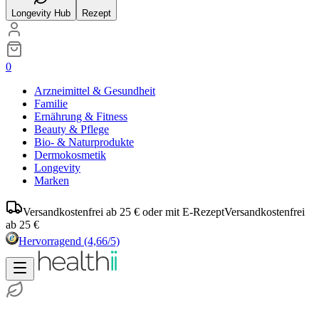
Longevity Hub
Rezept
0
Arzneimittel & Gesundheit
Familie
Ernährung & Fitness
Beauty & Pflege
Bio- & Naturprodukte
Dermokosmetik
Longevity
Marken
Versandkostenfrei ab 25 € oder mit E-Rezept
Versandkostenfrei
ab 25 €
Hervorragend
(4,66/5)