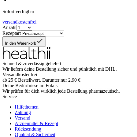
Sofort verfügbar
versandkostenfrei
Anzahl
Rezeptart
In den Warenkorb
Schnell & zuverlässig geliefert
Wir liefern deine Bestellung sicher und
pünktlich
mit
DHL
.
Versandkostenfrei
ab
25
€
Bestellwert. Darunter nur
2,90
€
.
Deine Bedürfnisse im Fokus
Wir prüfen für dich wirklich
jede
Bestellung pharmazeutisch.
Service
Hilfethemen
Zahlung
Versand
Arzneimittel & Rezept
Rücksendung
Qualität & Sicherheit