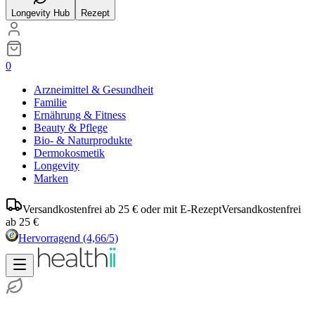
Longevity Hub
Rezept
0
Arzneimittel & Gesundheit
Familie
Ernährung & Fitness
Beauty & Pflege
Bio- & Naturprodukte
Dermokosmetik
Longevity
Marken
Versandkostenfrei ab 25 € oder mit E-Rezept
Versandkostenfrei
ab 25 €
Hervorragend
(4,66/5)