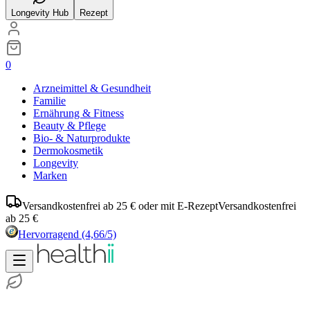
Longevity Hub
Rezept
0
Arzneimittel & Gesundheit
Familie
Ernährung & Fitness
Beauty & Pflege
Bio- & Naturprodukte
Dermokosmetik
Longevity
Marken
Versandkostenfrei ab 25 € oder mit E-Rezept
Versandkostenfrei
ab 25 €
Hervorragend
(4,66/5)