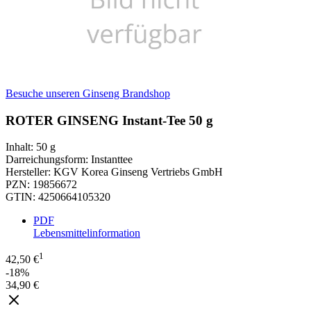
Besuche unseren Ginseng Brandshop
ROTER GINSENG Instant-Tee 50 g
Inhalt
:
50 g
Darreichungsform
:
Instanttee
Hersteller
:
KGV Korea Ginseng Vertriebs GmbH
PZN
:
19856672
GTIN
:
4250664105320
PDF
Lebensmittelinformation
1
42,50 €
-18%
34,90 €