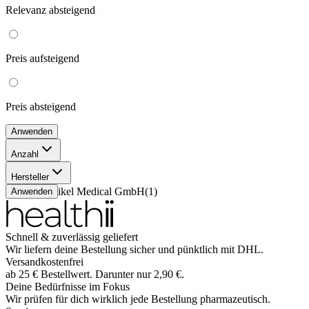
Relevanz
absteigend
Preis
aufsteigend
Preis
absteigend
Anwenden
Anzahl
1 Stück
(
1
)
Hersteller
1001 Artikel Medical GmbH
(
1
)
Anwenden
Schnell & zuverlässig geliefert
Wir liefern deine Bestellung sicher und
pünktlich
mit
DHL
.
Versandkostenfrei
ab
25
€
Bestellwert. Darunter nur
2,90
€
.
Deine Bedürfnisse im Fokus
Wir prüfen für dich wirklich
jede
Bestellung pharmazeutisch.