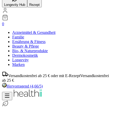
Longevity Hub
Rezept
0
Arzneimittel & Gesundheit
Familie
Ernährung & Fitness
Beauty & Pflege
Bio- & Naturprodukte
Dermokosmetik
Longevity
Marken
Versandkostenfrei ab 25 € oder mit E-Rezept
Versandkostenfrei
ab 25 €
Hervorragend
(4,66/5)