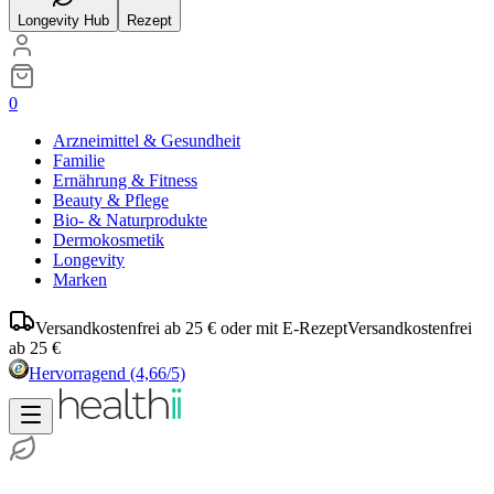
Longevity Hub
Rezept
0
Arzneimittel & Gesundheit
Familie
Ernährung & Fitness
Beauty & Pflege
Bio- & Naturprodukte
Dermokosmetik
Longevity
Marken
Versandkostenfrei ab 25 € oder mit E-Rezept
Versandkostenfrei
ab 25 €
Hervorragend
(4,66/5)