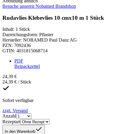
Abbildung ähnlich
Besuche unseren Nobamed Brandshop
Rudavlies Klebevlies 10 cmx10 m 1 Stück
Inhalt
:
1 Stück
Darreichungsform
:
Pflaster
Hersteller
:
NOBAMED Paul Danz AG
PZN
:
7092436
GTIN
:
4031815068714
PDF
Beipackzettel
24,39 €
24,39 € / Stück
Sofort verfügbar
zzgl. Versand
Anzahl
Rezeptart
In den Warenkorb