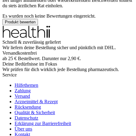
Bei länger anhaltenden oder wiederkehrenden Beschwerden solltest
du stets ärztlichen Rat einholen.
Es wurden noch keine Bewertungen eingereicht.
Produkt bewerten
Schnell & zuverlässig geliefert
Wir liefern deine Bestellung sicher und
pünktlich
mit
DHL
.
Versandkostenfrei
ab
25
€
Bestellwert. Darunter nur
2,90
€
.
Deine Bedürfnisse im Fokus
Wir prüfen für dich wirklich
jede
Bestellung pharmazeutisch.
Service
Hilfethemen
Zahlung
Versand
Arzneimittel & Rezept
Rücksendung
Qualität & Sicherheit
Datenschutz
Erklärung zur Barrierefreiheit
Über uns
Kontakt