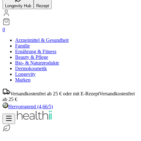
Longevity Hub
Rezept
0
Arzneimittel & Gesundheit
Familie
Ernährung & Fitness
Beauty & Pflege
Bio- & Naturprodukte
Dermokosmetik
Longevity
Marken
Versandkostenfrei ab 25 € oder mit E-Rezept
Versandkostenfrei
ab 25 €
Hervorragend
(4,66/5)