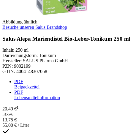
Abbildung ähnlich
Besuche unseren Salus Brandshop
Salus Alepa Mariendistel Bio-Leber-Tonikum 250 ml
Inhalt
:
250 ml
Darreichungsform
:
Tonikum
Hersteller
:
SALUS Pharma GmbH
PZN
:
9002199
GTIN
:
4004148307058
PDF
Beipackzettel
PDF
Lebensmittelinformation
1
20,49 €
-33%
13,75 €
55,00 € / Liter