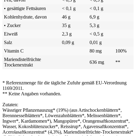
• gesättigte Fettsäuren
< 0,1 g
< 0,1 g
Kohlenhydrate, davon
46 g
6,9 g
• Zucker
35 g
5,3 g
Eiweiß
2,3 g
< 0,5 g
Salz
0,09 g
0,01 g
Vitamin C
80 mg
100%
Mariendistelfrüchte
636 mg
**
Trockenextrakt
* Referenzmenge für die tägliche Zufuhr gemäß EU-Verordnung
1169/2011.
** Keine Angaben vorhanden.
Zutaten:
Wässriger Pflanzenauszug* (19%) (aus Artischockenblättern*,
Brennnesselblättern*, Löwenzahnblättern*, Melissenblättern*,
Ingwer*, Kardamomen*), Mangopüree*, Orangensaftkonzentrat*,
Wasser, Kokosblütenzucker*, Reissirup*, Agavensaftkonzentrat*,
Acerolasaftkonzentrat* (4,3%), Mariendistelfrüchte-Trockenextrakt*