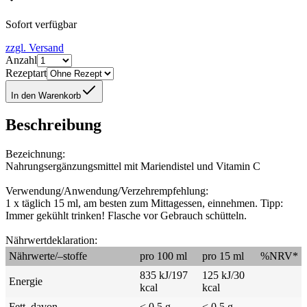
Sofort verfügbar
zzgl. Versand
Anzahl
Rezeptart
In den Warenkorb
Beschreibung
Bezeichnung:
Nahrungsergänzungsmittel mit Mariendistel und Vitamin C
Verwendung/Anwendung/Verzehrempfehlung:
1 x täglich 15 ml, am besten zum Mittagessen, einnehmen. Tipp:
Immer gekühlt trinken! Flasche vor Gebrauch schütteln.
Nährwertdeklaration:
Nährwerte/–stoffe
pro 100 ml
pro 15 ml
%NRV*
835 kJ/197
125 kJ/30
Energie
kcal
kcal
Fett, davon
< 0,5 g
< 0,5 g