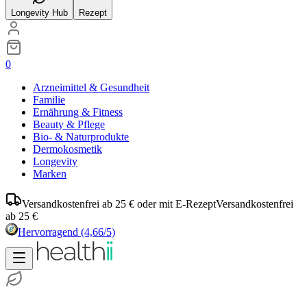
Longevity Hub
Rezept
0
Arzneimittel & Gesundheit
Familie
Ernährung & Fitness
Beauty & Pflege
Bio- & Naturprodukte
Dermokosmetik
Longevity
Marken
Versandkostenfrei ab 25 € oder mit E-Rezept
Versandkostenfrei
ab 25 €
Hervorragend
(4,66/5)