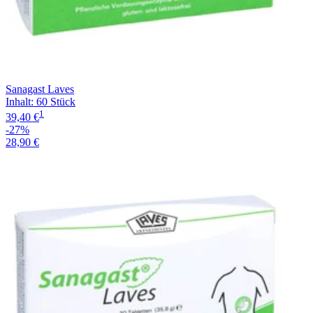
Sanagast Laves
Inhalt
:
60 Stück
1
39,40 €
-27%
28,90 €