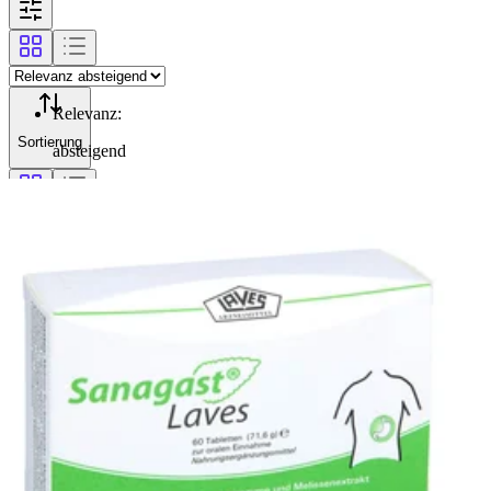
Relevanz
:
Sortierung
absteigend
Filterung