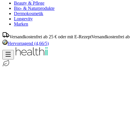
Beauty & Pflege
Bio- & Naturprodukte
Dermokosmetik
Longevity
Marken
Versandkostenfrei ab 25 € oder mit E-Rezept
Versandkostenfrei ab
Hervorragend
(4,66/5)