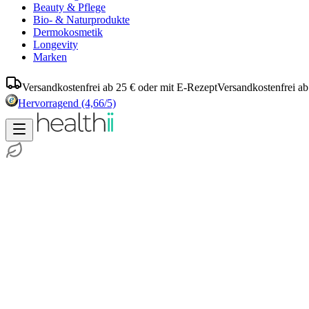
Beauty & Pflege
Bio- & Naturprodukte
Dermokosmetik
Longevity
Marken
Versandkostenfrei ab 25 € oder mit E-Rezept
Versandkostenfrei ab
Hervorragend
(4,66/5)