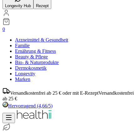
Longevity Hub
Rezept
0
Arzneimittel & Gesundheit
Familie
Ernährung & Fitness
Beauty & Pflege
Bio- & Naturprodukte
Dermokosmetik
Longevity
Marken
Versandkostenfrei ab 25 € oder mit E-Rezept
Versandkostenfrei
ab 25 €
Hervorragend
(4,66/5)