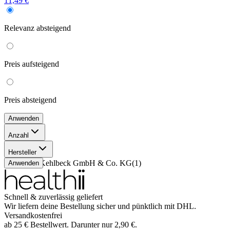
11,49 €
Relevanz
absteigend
Preis
aufsteigend
Preis
absteigend
Anwenden
Anzahl
30 ml
(
1
)
Hersteller
Sanum-Kehlbeck GmbH & Co. KG
(
1
)
Anwenden
Schnell & zuverlässig geliefert
Wir liefern deine Bestellung sicher und
pünktlich
mit
DHL
.
Versandkostenfrei
ab
25
€
Bestellwert. Darunter nur
2,90
€
.