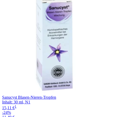
Filterung
Sanucyst Blasen-Nieren-Tropfen
Inhalt
:
30 ml
,
N1
1
15,11 €
-24%