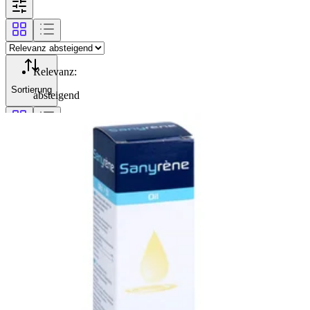
Relevanz
:
Sortierung
absteigend
Filterung