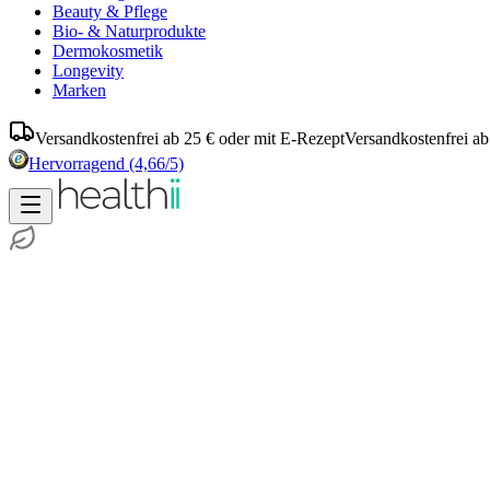
Beauty & Pflege
Bio- & Naturprodukte
Dermokosmetik
Longevity
Marken
Versandkostenfrei ab 25 € oder mit E-Rezept
Versandkostenfrei ab
Hervorragend
(4,66/5)