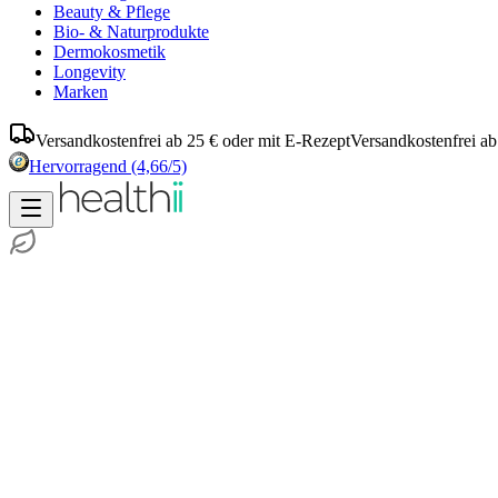
Beauty & Pflege
Bio- & Naturprodukte
Dermokosmetik
Longevity
Marken
Versandkostenfrei ab 25 € oder mit E-Rezept
Versandkostenfrei ab
Hervorragend
(4,66/5)