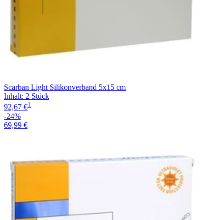
Scarban Light Silikonverband 5x15 cm
Inhalt
:
2 Stück
1
92,67 €
-24%
69,99 €