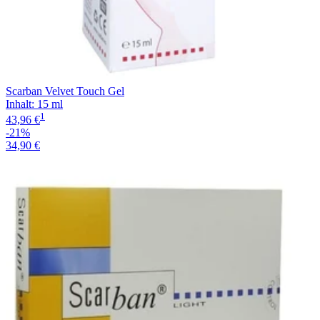
Scarban Velvet Touch Gel
Inhalt
:
15 ml
1
43,96 €
-21%
34,90 €