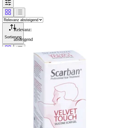
Relevanz
:
Sortierung
absteigend
Filterung