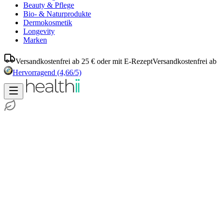
Beauty & Pflege
Bio- & Naturprodukte
Dermokosmetik
Longevity
Marken
Versandkostenfrei ab 25 € oder mit E-Rezept
Versandkostenfrei ab
Hervorragend
(4,66/5)