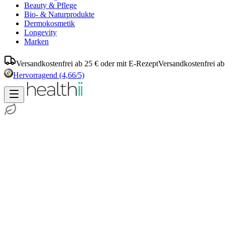
Beauty & Pflege
Bio- & Naturprodukte
Dermokosmetik
Longevity
Marken
Versandkostenfrei ab 25 € oder mit E-Rezept
Versandkostenfrei ab
Hervorragend
(4,66/5)