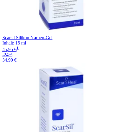
Scarsil Silikon Narben-Gel
Inhalt
:
15 ml
1
45,95 €
-24%
34,90 €