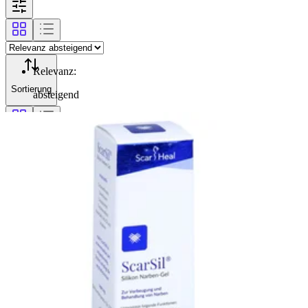
Relevanz
:
Sortierung
absteigend
Filterung