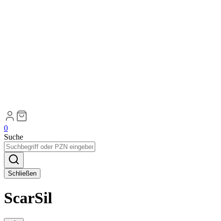
0
Suche
Schließen
ScarSil