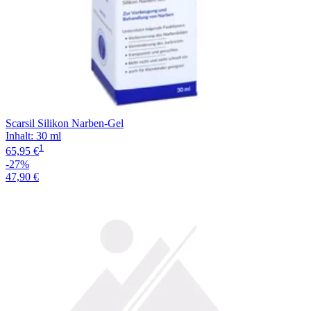
Scarsil Silikon Narben-Gel
Inhalt
:
30 ml
1
65,95 €
-27%
47,90 €