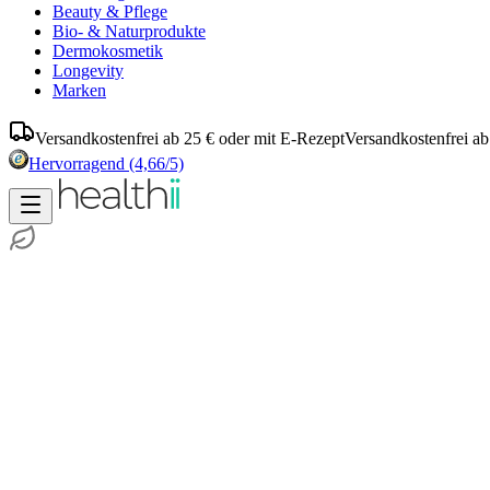
Beauty & Pflege
Bio- & Naturprodukte
Dermokosmetik
Longevity
Marken
Versandkostenfrei ab 25 € oder mit E-Rezept
Versandkostenfrei ab
Hervorragend
(4,66/5)